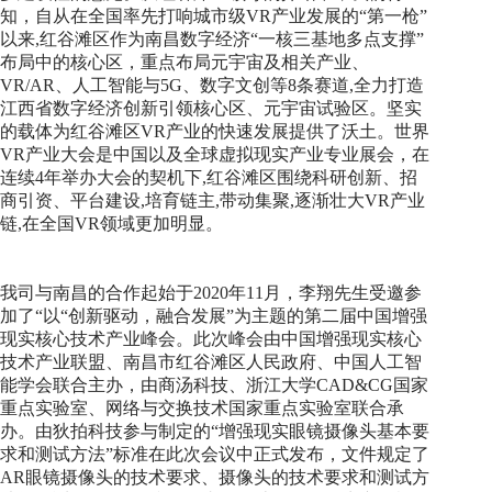
知，自从在全国率先打响城市级VR产业发展的“第一枪”
以来,红谷滩区作为南昌数字经济“一核三基地多点支撑”
布局中的核心区，重点布局元宇宙及相关产业、
VR/AR、人工智能与5G、数字文创等8条赛道,全力打造
江西省数字经济创新引领核心区、元宇宙试验区。坚实
的载体为红谷滩区VR产业的快速发展提供了沃土。世界
VR产业大会是中国以及全球虚拟现实产业专业展会，在
连续4年举办大会的契机下,红谷滩区围绕科研创新、招
商引资、平台建设,培育链主,带动集聚,逐渐壮大VR产业
链,在全国VR领域更加明显。
我司与南昌的合作起始于2020年11月，李翔先生受邀参
加了“以“创新驱动，融合发展”为主题的第二届中国增强
现实核心技术产业峰会。此次峰会由中国增强现实核心
技术产业联盟、南昌市红谷滩区人民政府、中国人工智
能学会联合主办，由商汤科技、浙江大学CAD&CG国家
重点实验室、网络与交换技术国家重点实验室联合承
办。由狄拍科技参与制定的“增强现实眼镜摄像头基本要
求和测试方法”标准在此次会议中正式发布，文件规定了
AR眼镜摄像头的技术要求、摄像头的技术要求和测试方