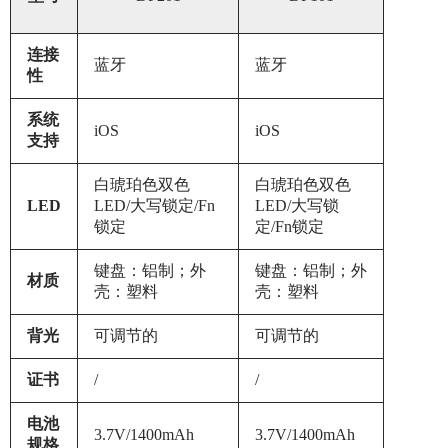
连接
蓝牙
蓝牙
性
系统
iOS
iOS
支持
白琥珀色双色
白琥珀色双色
LED
LED/大写锁定/Fn
LED/大写锁
锁定
定/Fn锁定
键盘：铝制；外
键盘：铝制；外
材质
壳：塑料
壳：塑料
背光
可调节的
可调节的
证书
/
/
电池
3.7V/1400mAh
3.7V/1400mAh
规格