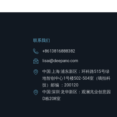
联系我们
+8613816888382
lisai@deepano.com
中国·上海·浦东新区：环科路515号绿
地智创中心1号楼502-504室（嘀拍科
技）邮编 ：200120
中国·深圳·龙华新区：观澜兆业创意园
D栋208室